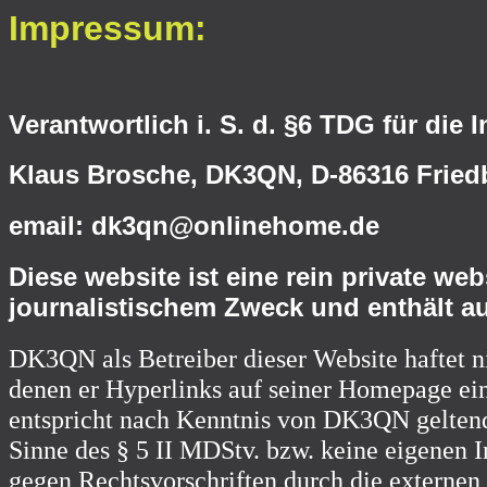
Impressum:
Verantwortlich i. S. d. §6 TDG für die I
Klaus Brosche, DK3QN, D-86316 Fried
email: dk3qn@onlinehome.de
Diese website ist eine rein private we
journalistischem Zweck und enthält a
DK3QN als Betreiber dieser Website haftet nic
denen er Hyperlinks auf seiner Homepage ein
entspricht nach Kenntnis von DK3QN geltend
Sinne des § 5 II MDStv. bzw. keine eigenen 
gegen Rechtsvorschriften durch die externen 